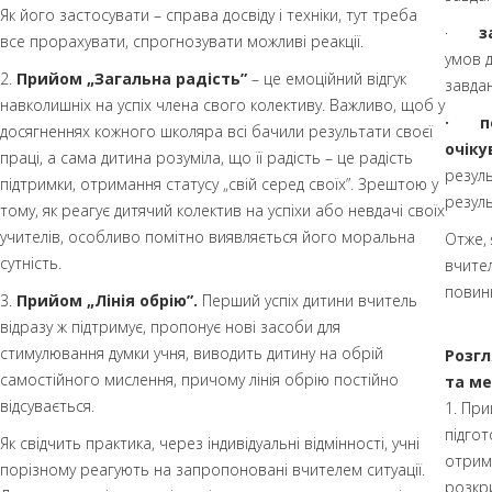
Як його застосувати – справа досвіду і техніки, тут треба
·
з
все прорахувати, спрогнозувати можливі реакції.
умов 
2.
Прийом „Загальна радість”
– це емоційний відгук
завдан
навколишніх на успіх члена свого колективу. Важливо, щоб у
· по
досягненнях кожного школяра всі бачили результати своєї
очік
праці, а сама дитина розуміла, що її радість – це радість
резуль
підтримки, отримання статусу „свій серед своїх”. Зрештою у
резул
тому, як реагує дитячий колектив на успіхи або невдачі своїх
учителів, особливо помітно виявляється його моральна
Отже, 
сутність.
вчител
повинн
3.
Прийом „Лінія обрію”.
Перший успіх дитини вчитель
відразу ж підтримує, пропонує нові засоби для
стимулювання думки учня, виводить дитину на обрій
Розгл
самостійного мислення, причому лінія обрію постійно
та ме
відсувається.
1. При
підгот
Як свідчить практика, через індивідуальні відмінності, учні
отрим
порізному реагують на запропоновані вчителем ситуації.
розкри