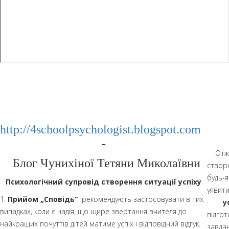
http://4schoolpsychologist.blogspot.com
-
Отже, 
Блог Чунихіної Тетяни Миколаївни
створ
будь-я
Психологічний супровід створення ситуації успіху
уявити
1.
Прийом „Сповідь”
рекомендують застосовувати в тих
·
у
випадках, коли є надія, що щире звертання вчителя до
підгот
найкращих почуттів дітей матиме успіх і відповідний відгук.
завдан