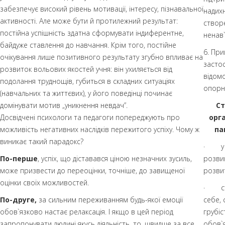
забезпечує високий рівень мотивації, інтересу, пізнавальної
надихн
активності. Але може бути й протилежний результат:
створе
постійна успішність здатна сформувати індиферентне,
ненав
байдуже ставлення до навчання. Крім того, постійне
6. Пр
очікування лише позитивного результату згубно впливає на
застос
розвиток вольових якостей учня: він ухиляється від
відомо
подолання труднощів, губиться в складних ситуаціях
опорні
(навчальних та життєвих), у його поведінці починає
домінувати мотив „уникнення невдач”.
Ст
Досвідчені психологи та педагоги
попер
еджують про
орга
можливість негативних наслідків пережитого успіху. Чому ж
па
виникає такий парадокс?
· у ко
По-перше
, успіх, що діставався ціною незначних зусиль,
розвин
може призвести до переоцінки, точніше, до завищеної
розвит
оцінки своїх можливостей.
· ста
По-друге,
за сильним переживанням будь-якої емоції
себе, 
обов`язково настає релаксація. І якщо в цей період
грубіс
запропонувати людині якусь діяльність, то, швидше за все,
обов`