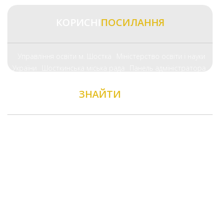
КОРИСНІ
ПОСИЛАННЯ
Управління освіти м. Шостка
Міністерство освіти і науки
України
Шосткинська міська рада
Панель адміністратора
ЗНАЙТИ
НАС