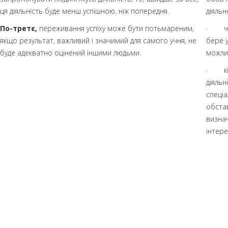
ця діяльність буде менш успішною, ніж попередня.
діяльн
По-третє,
переживання успіху може бути потьмареним,
· чим
якщо результат, важливий і значимий для самого учня, не
бере у
буде адекватно оцінений іншими людьми.
можли
· кіль
діяльн
спеціа
обстав
визнач
інтере