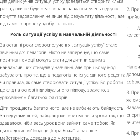
Для деяких учнів ситуація успіху доведеться створити кілька
разів, доки не буде реалізоване завдання: учень відчуває
2. Пр
почуття задоволення не лише від результату діяльності, але
прийо
від самого процесу здобуття знань.
· діа
Роль ситуації успіху в навчальній діяльності
колект
За останні роки словосполучення „ситуація успіху” стало
· виб
звичним для педагогів. Ніхто не заперечує, що саме
· фік
позитивні емоції можуть стати для дитини одним з
Наприк
найважливіших стимулів у навчанні. Але при цьому іноді
допомо
забувають про те, що в педагогів не існує єдиного рецепта
собою
чи правила, як саме створювати ситуації успіху. Бо роботи
це слід на основі індивідуального підходу, зважено, з
3. При
урахуванням багатьох факторів.
які ем
Завдан
Діти прощають багато чого, але не вибачають байдужість.
енергі
За відгуками дітей, найкращі їхні вчителі вели уроки так, що
вчител
здавалося, ніби весь урок вони зайняті саме тобою. Як
цього досягти? Іноді це „Іскра Божа”, а частіше –
4. Пр
майстерність, доведена до мистецтва.