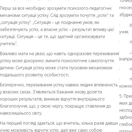
точном
гносео
Перш за все необхідно зрозуміти психолого-педагогічні
збудж
механізми ситуації успіху. Слід зрозуміти почуття „успіх” та
„ситуація успіху”. „Ситуація – це поєднання умов, які
· реа
забезпечують успіх, а власне успіх – результат впливу цієї
учня;
ситуації. Ситуація – це те, що здатний організовувати
· під
учитель”.
· „зб
Важливо мати на увазі, що навіть одноразове переживання
(напри
успіху може докорінно змінити психологічне самопочуття
дитини. Ситуація успіху може стати пусковим механізмом
· під
подальшого розвитку особистості.
· поя
Безперечно, переживання успіху навіює людині впевненість
кожно
у власних силах. З`являється бажання знову досягти
5. Пр
хороших результатів, виникає відчуття внутрішнього
яких д
благополуччя, що, у свою чергу, покращує ставлення до
неспод
навколишнього світу.
здібно
На перший погляд здається, що вчитель, кілька разів давши
глибок
учню можливість відчути успіх, далі вже само собою
підтри