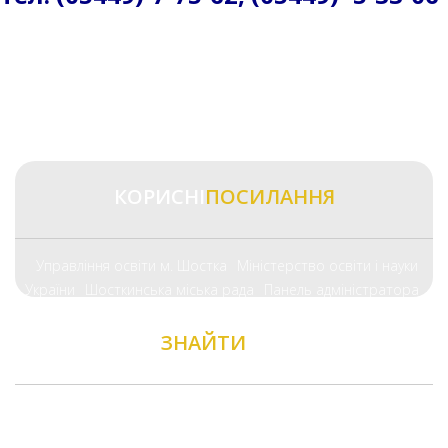
КОРИСНІ
ПОСИЛАННЯ
Управління освіти м. Шостка
Міністерство освіти і науки
України
Шосткинська міська рада
Панель адміністратора
ЗНАЙТИ
НАС