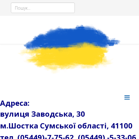
Місцезнаходження
наше місцезнаходження
Адреса:
вулиця Заводська, 30
м.Шостка Сумської області, 41100
тел. (05449)-7-75-62, (05449) -5-33-06