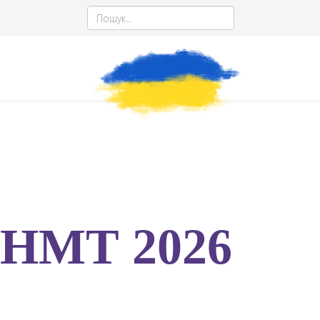
НМТ
Національний мультипредметний тест
НМТ 2026