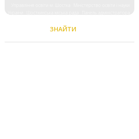
Управління освіти м. Шостка
Міністерство освіти і науки
України
Шосткинська міська рада
Панель адміністратора
ЗНАЙТИ
НАС