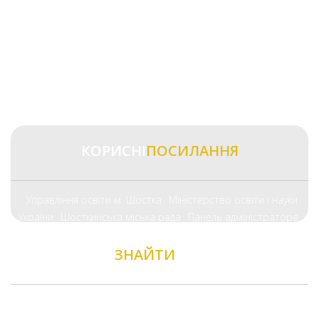
КОРИСНІ
ПОСИЛАННЯ
Управління освіти м. Шостка
Міністерство освіти і науки
України
Шосткинська міська рада
Панель адміністратора
ЗНАЙТИ
НАС