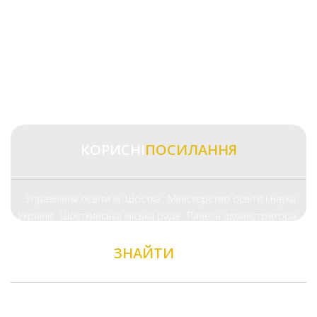
КОРИСНІ
ПОСИЛАННЯ
Управління освіти м. Шостка
Міністерство освіти і науки
України
Шосткинська міська рада
Панель адміністратора
ЗНАЙТИ
НАС