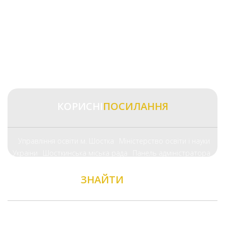
КОРИСНІ
ПОСИЛАННЯ
Управління освіти м. Шостка
Міністерство освіти і науки
України
Шосткинська міська рада
Панель адміністратора
ЗНАЙТИ
НАС