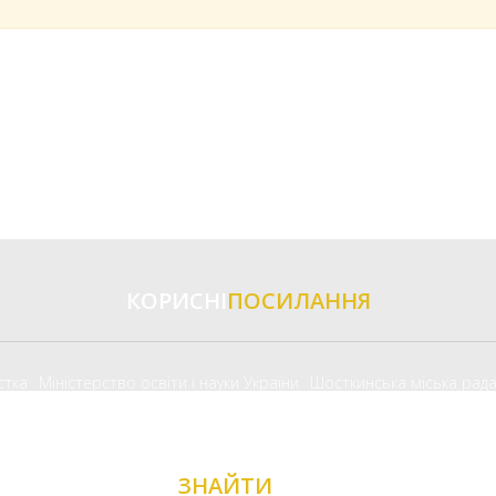
КОРИСНІ
ПОСИЛАННЯ
стка
Міністерство освіти і науки України
Шосткинська міська рад
ЗНАЙТИ
НАС