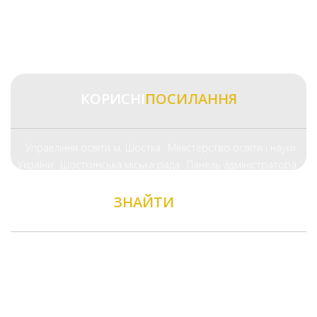
КОРИСНІ
ПОСИЛАННЯ
Управління освіти м. Шостка
Міністерство освіти і науки
України
Шосткинська міська рада
Панель адміністратора
ЗНАЙТИ
НАС