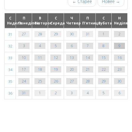
← Старее
Новее →
С
П
В
С
Ч
П
С
Н
Неделя
Понеділок
Вівторок
Середа
Четвер
П'ятниця
Субота
Неділя
28
29
30
31
1
2
27
31
4
5
6
7
8
9
3
32
11
12
13
14
15
16
10
33
18
19
20
21
22
23
17
34
25
26
27
28
29
30
24
35
1
2
3
4
5
6
31
36